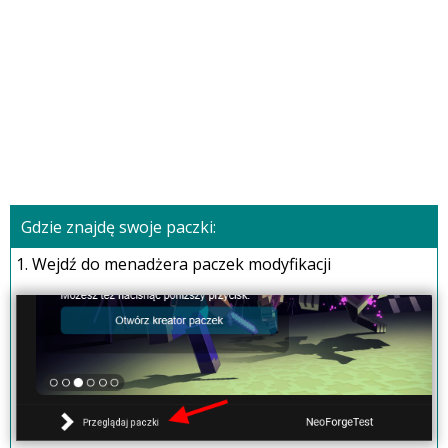
Gdzie znajdę swoje paczki:
1. Wejdź do menadżera paczek modyfikacji